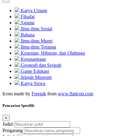
Karya Umum
Filsafat
Agama
Ilmu-ilmu Sosial
Bahasa
Ilmu-ilmu Murni
Ilmu-ilmu Terapan
Kesenian, Hiburan, dan Olahraga
Kesusastraan
Geografi dan Sejarah
Game Edukasi
Jelajah Museum
Karya Siswa
Icons made by
Freepik
from
www.flaticon.com
Pencarian Spesifik
×
Judul
Pengarang