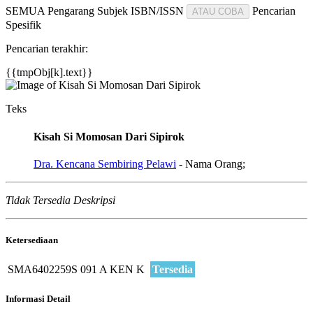
SEMUA
Pengarang
Subjek
ISBN/ISSN
Pencarian
ATAU COBA
Spesifik
Pencarian terakhir:
{{tmpObj[k].text}}
Teks
Kisah Si Momosan Dari Sipirok
Dra. Kencana Sembiring Pelawi
- Nama Orang;
Tidak Tersedia Deskripsi
Ketersediaan
SMA6402259S
091 A KEN K
Tersedia
Informasi Detail