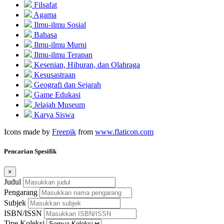
Filsafat
Agama
Ilmu-ilmu Sosial
Bahasa
Ilmu-ilmu Murni
Ilmu-ilmu Terapan
Kesenian, Hiburan, dan Olahraga
Kesusastraan
Geografi dan Sejarah
Game Edukasi
Jelajah Museum
Karya Siswa
Icons made by
Freepik
from
www.flaticon.com
Pencarian Spesifik
×
Judul
Pengarang
Subjek
ISBN/ISSN
Tipe Koleksi