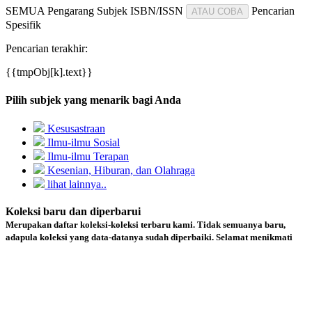
SEMUA
Pengarang
Subjek
ISBN/ISSN
Pencarian
ATAU COBA
Spesifik
Pencarian terakhir:
{{tmpObj[k].text}}
Pilih subjek yang menarik bagi Anda
Kesusastraan
Ilmu-ilmu Sosial
Ilmu-ilmu Terapan
Kesenian, Hiburan, dan Olahraga
lihat lainnya..
Koleksi baru dan diperbarui
Merupakan daftar koleksi-koleksi terbaru kami. Tidak semuanya baru,
adapula koleksi yang data-datanya sudah diperbaiki. Selamat menikmati