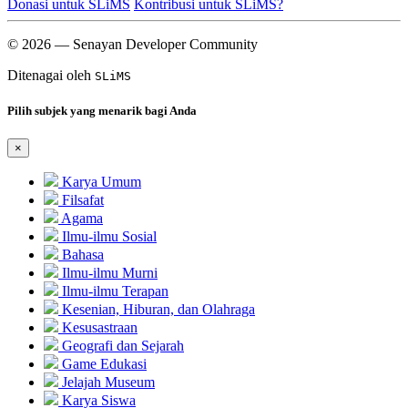
Donasi untuk SLiMS
Kontribusi untuk SLiMS?
© 2026 — Senayan Developer Community
Ditenagai oleh
SLiMS
Pilih subjek yang menarik bagi Anda
×
Karya Umum
Filsafat
Agama
Ilmu-ilmu Sosial
Bahasa
Ilmu-ilmu Murni
Ilmu-ilmu Terapan
Kesenian, Hiburan, dan Olahraga
Kesusastraan
Geografi dan Sejarah
Game Edukasi
Jelajah Museum
Karya Siswa