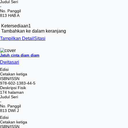
Judul Seri
-
No. Panggil
813 HAB A
Ketersediaan
1
Tambahkan ke dalam keranjang
Tampilkan Detail
Sitasi
Jatuh cinta diam diam
Dwitasari
Edisi
Cetakan ketiga
ISBN/ISSN
978-602-1383-44-5
Deskripsi Fisik
174 halaman
Judul Seri
-
No. Panggil
813 DWI J
Edisi
Cetakan ketiga
ISBN/ISSN