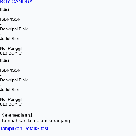
BOY CANDRA
Edisi
-
ISBN/ISSN
-
Deskripsi Fisik
-
Judul Seri
-
No. Panggil
813 BOY C
Edisi
-
ISBN/ISSN
-
Deskripsi Fisik
-
Judul Seri
-
No. Panggil
813 BOY C
Ketersediaan
1
Tambahkan ke dalam keranjang
Tampilkan Detail
Sitasi