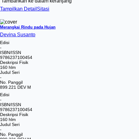
Tambahkan ke dalam keranjang
Tampilkan Detail
Sitasi
Merangkai Rindu pada Hujan
Devina Susanto
Edisi
-
ISBN/ISSN
9786237100454
Deskripsi Fisik
160 hlm
Judul Seri
-
No. Panggil
899.221 DEV M
Edisi
-
ISBN/ISSN
9786237100454
Deskripsi Fisik
160 hlm
Judul Seri
-
No. Panggil