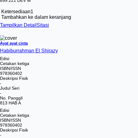
899.221 DEV M
Ketersediaan
1
Tambahkan ke dalam keranjang
Tampilkan Detail
Sitasi
Ayat ayat cinta
Habiburrahman El Shirazy
Edisi
Cetakan ketiga
ISBN/ISSN
978360402
Deskripsi Fisik
-
Judul Seri
-
No. Panggil
813 HAB A
Edisi
Cetakan ketiga
ISBN/ISSN
978360402
Deskripsi Fisik
-