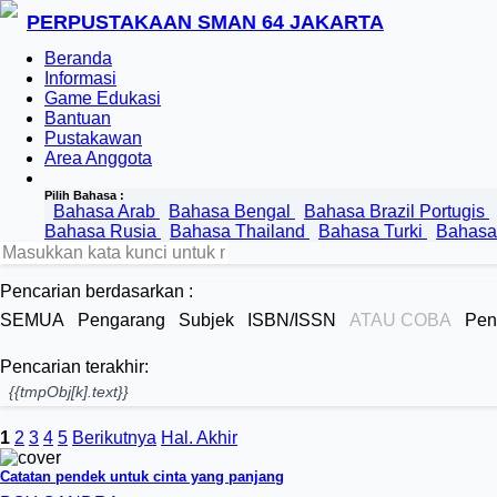
PERPUSTAKAAN SMAN 64 JAKARTA
Beranda
Informasi
Game Edukasi
Bantuan
Pustakawan
Area Anggota
Pilih Bahasa :
Bahasa Arab
Bahasa Bengal
Bahasa Brazil Portugis
Bahasa Rusia
Bahasa Thailand
Bahasa Turki
Bahasa
Pencarian berdasarkan :
SEMUA
Pengarang
Subjek
ISBN/ISSN
ATAU COBA
Pen
Pencarian terakhir:
{{tmpObj[k].text}}
1
2
3
4
5
Berikutnya
Hal. Akhir
Catatan pendek untuk cinta yang panjang