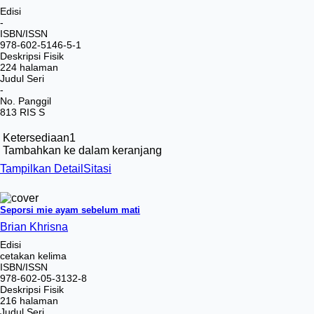
Edisi
-
ISBN/ISSN
978-602-5146-5-1
Deskripsi Fisik
224 halaman
Judul Seri
-
No. Panggil
813 RIS S
Ketersediaan
1
Tambahkan ke dalam keranjang
Tampilkan Detail
Sitasi
Seporsi mie ayam sebelum mati
Brian Khrisna
Edisi
cetakan kelima
ISBN/ISSN
978-602-05-3132-8
Deskripsi Fisik
216 halaman
Judul Seri