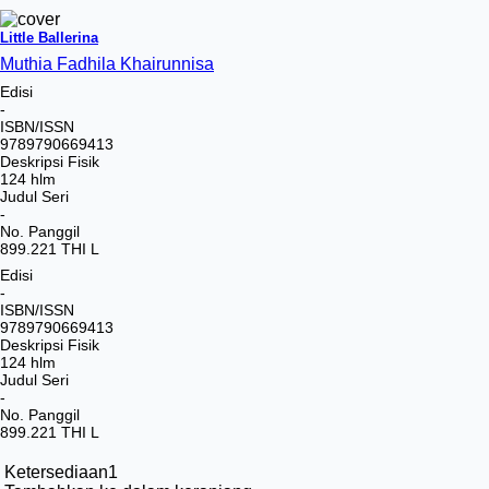
Little Ballerina
Muthia Fadhila Khairunnisa
Edisi
-
ISBN/ISSN
9789790669413
Deskripsi Fisik
124 hlm
Judul Seri
-
No. Panggil
899.221 THI L
Edisi
-
ISBN/ISSN
9789790669413
Deskripsi Fisik
124 hlm
Judul Seri
-
No. Panggil
899.221 THI L
Ketersediaan
1