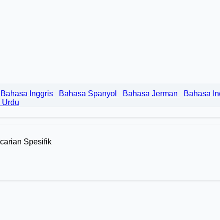
Bahasa Inggris
Bahasa Spanyol
Bahasa Jerman
Bahasa I
 Urdu
carian Spesifik