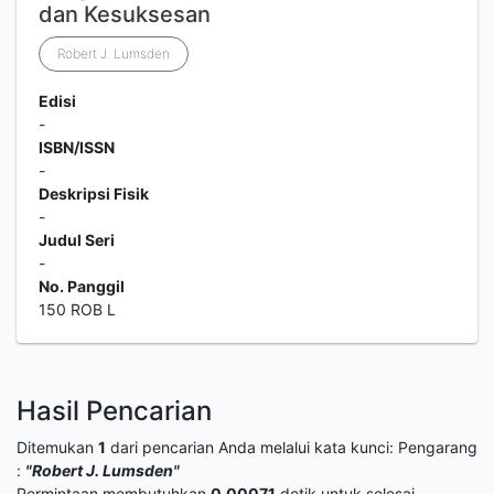
dan Kesuksesan
Robert J. Lumsden
Edisi
-
ISBN/ISSN
-
Deskripsi Fisik
-
Judul Seri
-
No. Panggil
150 ROB L
Hasil Pencarian
Ditemukan
1
dari pencarian Anda melalui kata kunci:
Pengarang
:
"Robert J. Lumsden"
Permintaan membutuhkan
0,00071
detik untuk selesai